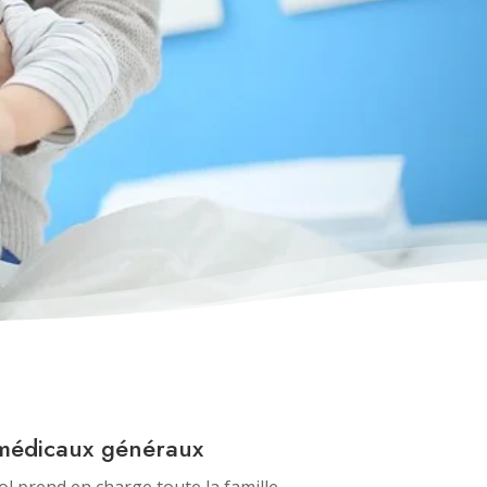
 médicaux généraux
vol prend en charge toute la famille