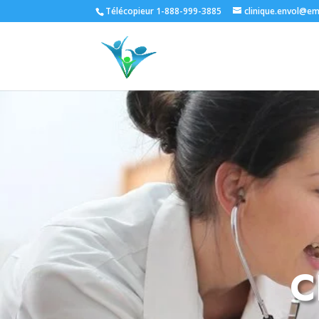
Télécopieur 1-888-999-3885
clinique.envol@em
C