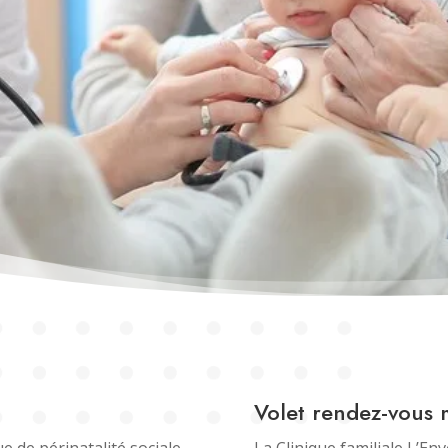
Volet rendez-vous
ue de périnatalité sociale
La Clinique familiale L’En